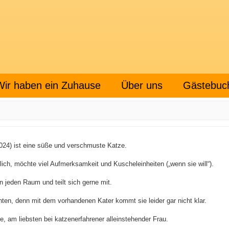
Wir haben ein Zuhause
Über uns
Gästebuc
024) ist eine süße und verschmuste Katze.
ich, möchte viel Aufmerksamkeit und Kuscheleinheiten („wenn sie will“).
t in jeden Raum und teilt sich gerne mit.
en, denn mit dem vorhandenen Kater kommt sie leider gar nicht klar.
, am liebsten bei katzenerfahrener alleinstehender Frau.