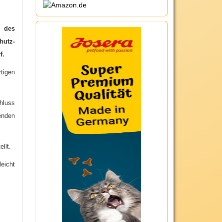
n des
hutz-
rf.
tigen
chluss
enden
llt.
eicht